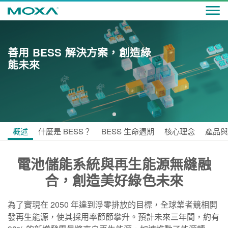
善用 BESS 解決方案，
創造綠
能未來
1
概述
什麼是 BESS？
BESS 生命週期
核心理念
產品與
電池儲能系統與再生能源無縫融
合，創造美好綠色未來
為了實現在 2050 年達到淨零排放的目標，全球業者競相開
發再生能源，使其採用率節節攀升。預計未來三年間，約有