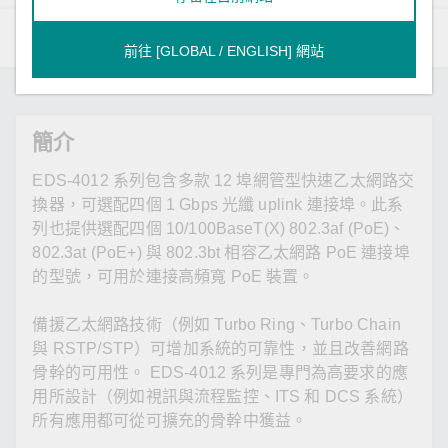
概述
規格
資源
型號
前往 [GLOBAL / ENGLISH] 網站
簡介
EDS-4012 系列包含多款 12 埠網管型快速乙太網路交
換器，可選配四個 1 Gbps 光纖 uplink 連接埠。此系
列也提供選配四個 10/100BaseT(X) 802.3af (PoE)、
802.3at (PoE+) 與 802.3bt 相容乙太網路 PoE 連接埠
的型號，可用於連接高頻寬 PoE 裝置。
備援乙太網路技術（例如 Turbo Ring、Turbo Chain
與 RSTP/STP）可增加系統的可靠性，並且改善網路
骨幹的可用性。 EDS-4012 系列是專門為高要求的應
用所設計（例如視訊與流程監控、ITS 和 DCS 系統）
所有應用都可從可擴充的骨幹中獲益。