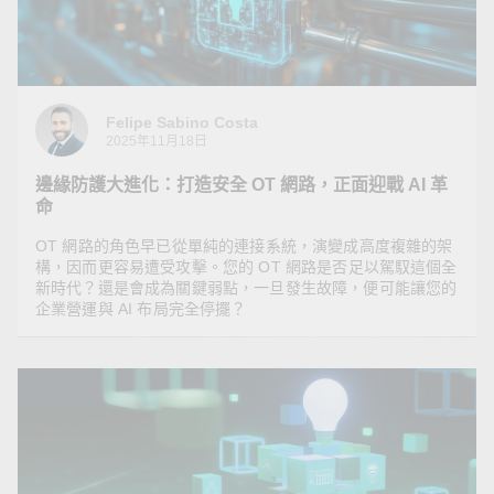
OT 與 IT 的深度融合雖提升了生產力，卻也讓 OT 設施直
接暴露於全球威脅鏈中。現代工廠若要保持競爭力，必須
在保持連網的同時，建構強韌的資安防禦體系。
Felipe Sabino Costa
2025年11月18日
邊緣防護大進化：打造安全 OT 網路，正面迎戰 AI 革
命
OT 網路的角色早已從單純的連接系統，演變成高度複雜的架
構，因而更容易遭受攻擊。您的 OT 網路是否足以駕馭這個全
新時代？還是會成為關鍵弱點，一旦發生故障，便可能讓您的
企業營運與 AI 布局完全停擺？
Felipe Sabino Costa
2025年11月18日
邊緣防護大進化：打造安全 OT 網路，正面迎戰 AI
革命