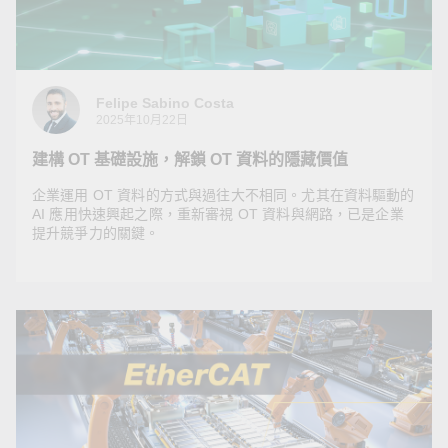
OT 網路的角色早已從單純的連接系統，演變成高度複雜的
架構，因而更容易遭受攻擊。您的 OT 網路是否足以駕馭
這個全新時代？還是會成為關鍵弱點，一旦發生故障，便
可能讓您的企業營運與 AI 布局完全停擺？
Felipe Sabino Costa
2025年10月22日
建構 OT 基礎設施，解鎖 OT 資料的隱藏價值
企業運用 OT 資料的方式與過往大不相同。尤其在資料驅動的
AI 應用快速興起之際，重新審視 OT 資料與網路，已是企業
提升競爭力的關鍵。
Felipe Sabino Costa
2025年10月22日
建構 OT 基礎設施，解鎖 OT 資料的隱藏價值
企業運用 OT 資料的方式與過往大不相同。尤其在資料驅