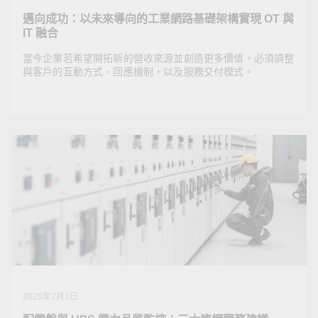
邁向成功：以未來導向的工業網路基礎架構實現 OT 與
IT 融合
當今企業若希望開拓新的營收來源並創造更多價值，必須調整
與客戶的互動方式、回應機制，以及服務交付模式。
2025年7月19日
邁向成功：以未來導向的工業網路基礎架構實現 OT
與 IT 融合
當今企業若希望開拓新的營收來源並創造更多價值，必須
調整與客戶的互動方式、回應機制，以及服務交付模式。
2025年7月1日