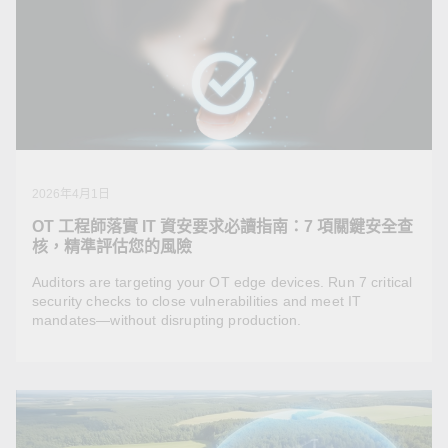
2026年4月1日
OT 工程師落實 IT 資安要求必讀指南：7 項關鍵安全查
核，精準評估您的風險
Auditors are targeting your OT edge devices. Run 7 critical
security checks to close vulnerabilities and meet IT
mandates—without disrupting production.
2026年4月1日