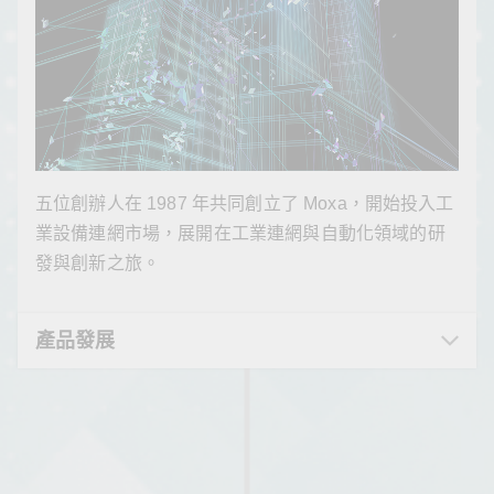
Moxa正式成立產品資安事件應變小組 (PSIRT)，致力
Moxa 成立艾易科技 (Moxa Networking)，專注發展工
五位創辦人在 1987 年共同創立了 Moxa，開始投入工
Moxa 開始建立在海外市場的知名度；1998年，Moxa
隨著公司營運擴大，Moxa 在 2000 年將總部辦公室遷
Moxa 在中國上海成立 Moxa 子公司，深耕中國市場提
Moxa 年成立易力科技 (Moxa System)，專注發展嵌入
Moxa 相繼成立連易科技 (Moxa Connectivity) 和艾緯
Moxa 相繼推出全球第一台通過 IEC 61850-3 認證的
Moxa 在巴西聖保羅成立 Moxa 分公司 (Moxa
Moxa 在俄羅斯莫斯科成立 Moxa 分公司 (Moxa
Moxa 成立艾明科技 (Moxa Security) 專注於發展 IP
Moxa 榮獲全球知名人力資源顧問公司怡安翰威特
Moxa 與趨勢科技共同成立合資公司 TXOne
Moxa 旗下子公司連易科技 (Moxa Connectivity) 更名
Moxa 在日本成立 Moxa 分公司 (Moxa Japan)；集團
隨著公司拓展業務和營運規模，Moxa 在2021 年初將
Moxa 正式成立能源與交通兩大事業群，同年也相繼獲
於嚴謹的產品資安漏洞管理，並提供客戶可靠的產品
業連網產品與乙太網路交換器。同年，成立 Moxa 心
業設備連網市場，展開在工業連網與自動化領域的研
在美國加州設立美國分公司，將服務延伸至北美的客
至臺灣新北市新店，並在德國設立第一個歐洲辦事
供在地化服務。
式電腦產品；同年，在德國慕尼黑正式成立 Moxa 歐
科技 (Moxa Wireless)，分別專注於 HA & DN 工業電
機架式嵌入式電腦 DA-681-I-DPP-T，以及全球第一台
Brazil)。同年集團通過了 OHSAS 18001 職業健康及
Russia)，並榮獲全球知名人力資源顧問公司怡安翰威
Surveillances 產品；並在韓國首爾成立 Moxa 分公司
(Aon Hewitt) 頒發年度「台灣最佳雇主獎」。
Networks，致力開發工業物聯網資安防護應用產品；
為艾智科技 (Moxa Intelligence)，同時因應組織轉
總部成立永續經營中心 (SMC)，統合職場安全與健
總部辦公室遷至臺灣新北市新莊。
頒 Achievers 最佳職場全球 50 大企業獎及企業當責與
資安漏洞指引與緩解方法，將產品資安漏洞相關風險
源教育基金會，鼓勵 Moxa 員工回饋社會，為下一代
發與創新之旅。
戶。
處。
洲子公司 (Moxa Europe)。
腦產品，以及無線網路工業電腦產品的發展。同年，
具備旋轉開關的 RS-232/422/485 轉光纖之轉換器
安全管理認證。
特 (Aon Hewitt) 頒發「2013 年台灣最佳雇主獎」和
(Moxa Korea)。
同年也加入了 OPC Foundation Field Level
型，Moxa 將原來多個子公司整併至艾易科技與艾智科
康，以及品質與保管理等事項。
績效精英獎，以及台灣「HR Asia 亞洲最佳企業雇主
同年，Moxa 將一直引以為傲的品質策略推向一個新里
降至最低。
的教育與環境永續發展努力。
Moxa 在中國北京、深圳和法國巴黎成立分公司，持續
ICF-1150；同年也為軌道交通垂直市場推出符合 EN
Moxa 美國子公司獲選為「加州橘郡最佳工作職場」。
Communications (FLC) 指導委員會，與 20 多家全球
技，專注發展安全可靠的工業連網解決方案與工業物
獎」及 HR Asia 多元、平等和包容獎。
產品發展
產品發展
同年，Moxa 加入 Cisco、GE、IBM、Intel 和 AT&T
同年，Moxa 通過了 IEC 62443-4-1認證，成為全球最
程碑，建立世界級的可靠度中心 (Reliability Center)，
擴展國際市場。
50155 標準的工業級乙太網路交換器。
工業自動化大廠同共參與 FLC 計畫，將 OPC UA 統
聯網產品。
產品發展
產品發展
產品發展
產品發展
產品發展
同年，Moxa在中國獲選為 2022 年中國儲能行業十佳
同年，Moxa 榮獲亞洲製造大獎評選為最佳工業連網供
之列，成為工業網際網路聯盟 (IIC) 會員；而且連續第
早取得該認證的公司之一。
並與世界級的可靠度專家合作，致力於培育可靠度人
集團在確定和監測溫室氣體排放量方面有重大進展，
一架構延伸到工業級現場通訊。
產品發展
配套供應商。
在台灣，Moxa獲104人力銀行「2008職場幸福人」網
應商。
二年獲亞洲製造大獎評選為最佳工業連網供應商，並
同年，隨著結合科技與人文的 Moxa 八德廠落成啟
才。
通過了ISO 14064-1:2018 和 ISO 14067 之驗證，進
路票選為「幸福工作企業」。
獲 Frost & Sullivan 頒發「客戶價值領導獎」。
用，Moxa 邁入數位轉型新里程。
而制定和實施相應的減排策略。
產品發展
產品發展
Moxa加入Avnu 聯盟成為推廣會員，全力協助促進時
產品發展
產品發展
產品發展
效性網路（TSN）生態系統的互通性；並成為UCAlug