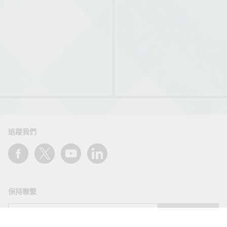
產品發展
產品發展
會員，連續第三年通過IEC 61850 互通性測試；同
產品發展
年，Moxa也在全球5G智慧工廠聯盟（5G-ACIA）擔
任董事會成員。
產品發展
追蹤我們
保持聯繫
送出