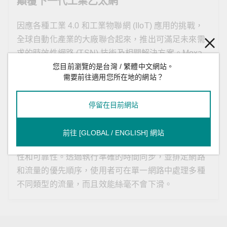
顛覆下一代工業乙太網
因應各種工業 4.0 和工業物聯網 (IIoT) 應用的挑戰，
全球自動化產業的大廠聯合起來，推出可滿足未來需
求的時效性網路 (TSN) 技術及相關解決方案。Moxa
您目前瀏覽的是台灣 / 繁體中文網站。
是積極投入於TSN 標準制定的先鋒，與產業巨人在世
需要前往適用您所在地的網站？
界舞台上定義未來工業乙太網路的標準和市場價值，
並持續推動全球 TSN 技術的演進與優化計畫，為產業
停留在目前網站
應用建構統一且開放的標準乙太網路基礎設施，以加
速支援多元通訊應用。
前往 [GLOBAL / ENGLISH] 網站
TSN 技術可提升垂直市場中工業乙太網路通訊的決定
性和可靠性。透過執行準確的時間同步，並排定網路
和流量的優先順序，使用者可在單一網路中處理多種
不同類型的流量，而且效能絲毫不會下滑。