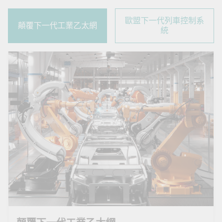
歐盟下一代列車控制系
顛覆下一代工業乙太網
統