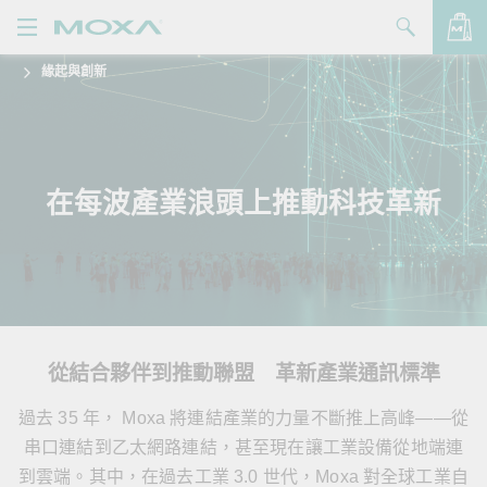
緣起與創新
產品
解決方案
查看詢價明細
支援
在每波產業浪頭上推動科技革新
購買
關於我們
聯絡我們
從結合夥伴到推動聯盟 革新產業通訊標準
Partner Zone
過去 35 年， Moxa 將連結產業的力量不斷推上高峰——從
My Moxa
串口連結到乙太網路連結，甚至現在讓工業設備從地端連
到雲端。其中，在過去工業 3.0 世代，Moxa 對全球工業自