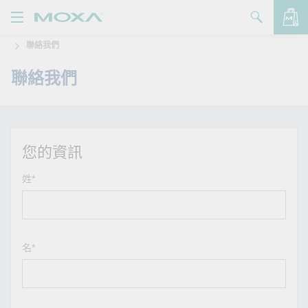
聯絡我們
產品
聯絡我們
解決方案
查看詢價明細
支援
購買
您的資訊
關於我們
姓*
聯絡我們
Partner Zone
名*
My Moxa