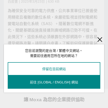
白皮書 | 2023年3月23日 | 630 KB
為確保安全可靠的電力供應，公共事業單位已普遍使
用精密且複雜的數位系統，來嚴密監視並控制電網和
變電站自動化系統（SAS）。隨著數位電網不斷進
化，關鍵基礎設施直接連到廣域網路已勢不可擋。在
此情況下，這些系統必須暴露在外部網路中，很容易
遭受網路攻擊。請閱讀白皮書，了解如何保護變電站
系統免於遭受網路威脅。
您目前瀏覽的是台灣 / 繁體中文網站。
需要前往適用您所在地的網站？
下載
儲存至 My Moxa
停留在目前網站
已是會員?
登入
前往 [GLOBAL / ENGLISH] 網站
讓 Moxa 為您的企業提供協助