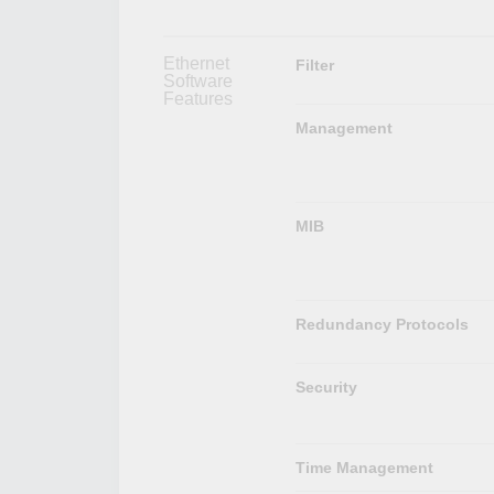
Ethernet
Filter
Software
Features
Management
MIB
Redundancy Protocols
Security
Time Management