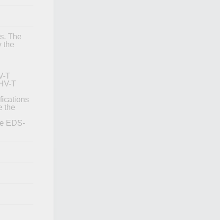
s. The
 the
V-T
HV-T
fications
e the
the EDS-