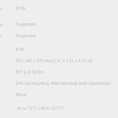
90 W
r
Supported
on
Supported
n
IP40
55 x 140 x 120 mm (2.17 x 5.51 x 4.72 in)
827 g (1.82 lb)
DIN-rail mounting, Wall mounting (with optional kit)
Metal
-40 to 75°C (-40 to 167°F)