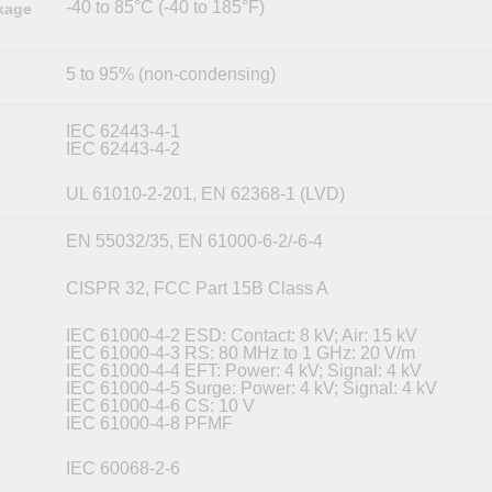
-40 to 85°C (-40 to 185°F)
kage
5 to 95% (non-condensing)
y
IEC 62443-4-1
IEC 62443-4-2
UL 61010-2-201, EN 62368-1 (LVD)
EN 55032/35, EN 61000-6-2/-6-4
CISPR 32, FCC Part 15B Class A
IEC 61000-4-2 ESD: Contact: 8 kV; Air: 15 kV
IEC 61000-4-3 RS: 80 MHz to 1 GHz: 20 V/m
IEC 61000-4-4 EFT: Power: 4 kV; Signal: 4 kV
IEC 61000-4-5 Surge: Power: 4 kV; Signal: 4 kV
IEC 61000-4-6 CS: 10 V
IEC 61000-4-8 PFMF
IEC 60068-2-6