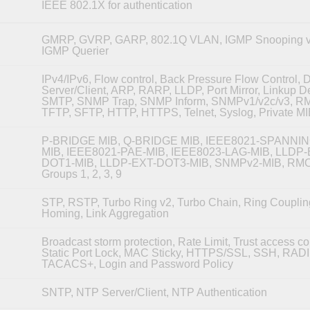
IEEE 802.1X for authentication
GMRP, GVRP, GARP, 802.1Q VLAN, IGMP Snooping v1
IGMP Querier
IPv4/IPv6, Flow control, Back Pressure Flow Control,
Server/Client, ARP, RARP, LLDP, Port Mirror, Linkup De
SMTP, SNMP Trap, SNMP Inform, SNMPv1/v2c/v3, R
TFTP, SFTP, HTTP, HTTPS, Telnet, Syslog, Private M
P-BRIDGE MIB, Q-BRIDGE MIB, IEEE8021-SPANNI
MIB, IEEE8021-PAE-MIB, IEEE8023-LAG-MIB, LLDP-
DOT1-MIB, LLDP-EXT-DOT3-MIB, SNMPv2-MIB, RM
Groups 1, 2, 3, 9
STP, RSTP, Turbo Ring v2, Turbo Chain, Ring Couplin
Homing, Link Aggregation
Broadcast storm protection, Rate Limit, Trust access con
Static Port Lock, MAC Sticky, HTTPS/SSL, SSH, RAD
TACACS+, Login and Password Policy
SNTP, NTP Server/Client, NTP Authentication