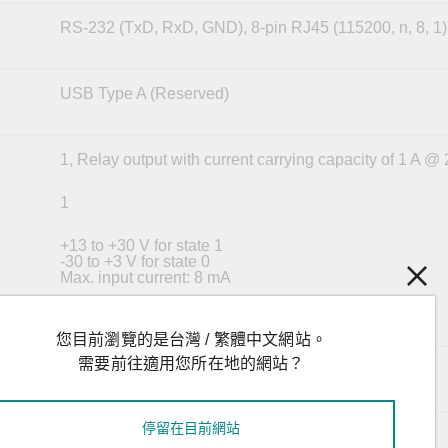
RS-232 (TxD, RxD, GND), 8-pin RJ45 (115200, n, 8, 1)
USB Type A (Reserved)
1, Relay output with current carrying capacity of 1 A 
1
+13 to +30 V for state 1
-30 to +3 V for state 0
Max. input current: 8 mA
Reset button
您目前瀏覽的是台灣 / 繁體中文網站。
需要前往適用您所在地的網站？
Turbo Ring, Master, Coupler, Reserve
停留在目前網站
2 removable 4-contact terminal block(s)