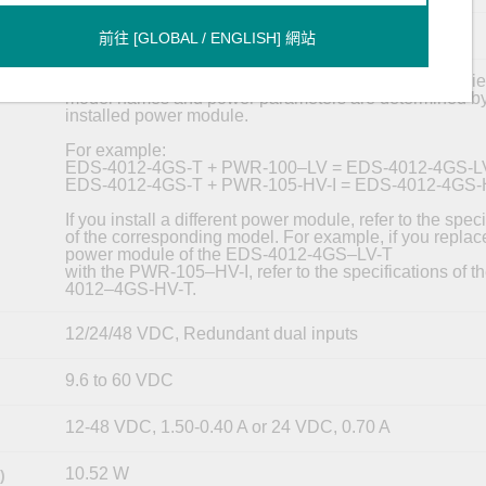
PWR-100–LV
e
前往 [GLOBAL / ENGLISH] 網站
The EDS-4012 Series supports modular power supplie
model names and power parameters are determined by
installed power module.
For example:
EDS-4012-4GS-T + PWR-100–LV = EDS-4012-4GS-L
EDS-4012-4GS-T + PWR-105-HV-I = EDS-4012-4GS-
If you install a different power module, refer to the speci
of the corresponding model. For example, if you replac
power module of the EDS-4012-4GS–LV-T
with the PWR-105–HV-I, refer to the specifications of 
4012–4GS-HV-T.
12/24/48 VDC, Redundant dual inputs
9.6 to 60 VDC
12-48 VDC, 1.50-0.40 A or 24 VDC, 0.70 A
10.52 W
)