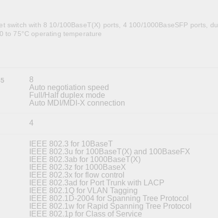
全設備
活動
IP 攝影機和影像伺服器
t switch with 8 10/100BaseT(X) ports, 4 100/1000BaseSFP ports, d
0 to 75°C operating temperature
8
45
Auto negotiation speed
Full/Half duplex mode
Auto MDI/MDI-X connection
4
IEEE 802.3 for 10BaseT
IEEE 802.3u for 100BaseT(X) and 100BaseFX
IEEE 802.3ab for 1000BaseT(X)
IEEE 802.3z for 1000BaseX
IEEE 802.3x for flow control
IEEE 802.3ad for Port Trunk with LACP
IEEE 802.1Q for VLAN Tagging
IEEE 802.1D-2004 for Spanning Tree Protocol
IEEE 802.1w for Rapid Spanning Tree Protocol
IEEE 802.1p for Class of Service