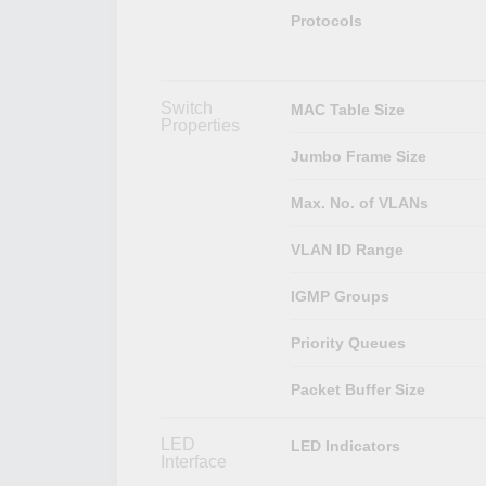
Protocols
Switch
MAC Table Size
Properties
Jumbo Frame Size
Max. No. of VLANs
VLAN ID Range
IGMP Groups
Priority Queues
Packet Buffer Size
LED
LED Indicators
Interface