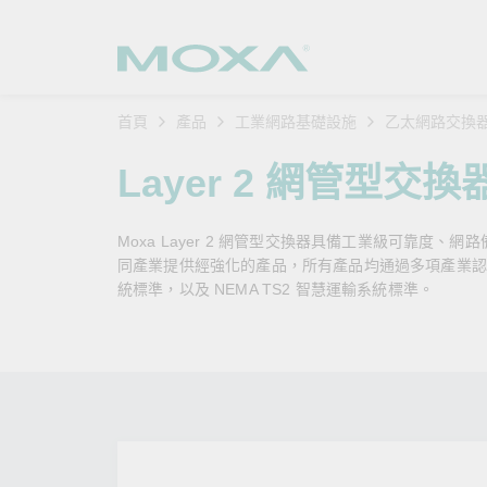
首頁
產品
工業網路基礎設施
乙太網路交換
工業網
產業聚
產品支
購買方
關於我
Layer 2 網管型交換
乙太網
智慧製
軟體與
公司簡
搜
Moxa Layer 2 網管型交換器具備工業級可靠度、網
安全路
軌道運
產品 FA
緣起與
同產業提供經強化的產品，所有產品均通過多項產業認證，例如
統標準，以及 NEMA TS2 智慧運輸系統標準。
無線 A
電力能
安全公
客戶經
行動通訊
石化油
軟體認
企業永
乙太網
海事船
產品生
政策
網路管
智慧交
核心價
安全遠
加入我
您的 M