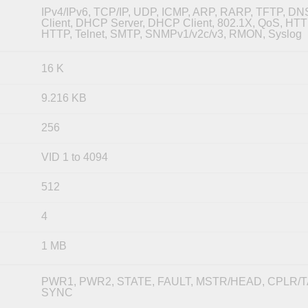
IPv4/IPv6, TCP/IP, UDP, ICMP, ARP, RARP, TFTP, DN
Client, DHCP Server, DHCP Client, 802.1X, QoS, HT
HTTP, Telnet, SMTP, SNMPv1/v2c/v3, RMON, Syslog
16 K
9.216 KB
256
VID 1 to 4094
512
4
1 MB
PWR1, PWR2, STATE, FAULT, MSTR/HEAD, CPLR/TA
SYNC