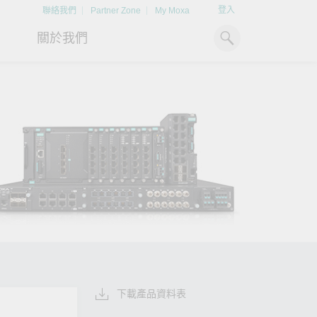
登入
聯絡我們
Partner Zone
My Moxa
關於我們
工業電腦
熱門話題
資源下載
x86 電腦
文件資料庫
ARM 電腦
案例研究
Moxa 人才小聯盟系統
掌握綠能脈動
強化 OT 網路
平板電腦
技術專文資料庫
掌握
如同美國職棒聯盟的人才育
探索 BESS（電池儲能系統）
閱讀更多網路安全專
解與
成，我們發展 Moxa 人才小聯
如何引領能源轉型，打造更潔
專家對工業網路安全
IIoT 閘道器
影片庫
造更
盟系統，透過這樣培育人才的
淨、更永續的能源環境。
實用建議，為 OT 系
模式，帶領同仁從小聯盟升上
堅實的防護力。
了解詳情
系統軟體
大聯盟，躍上國際舞台。
了解詳情
了解詳情
下載產品資料表