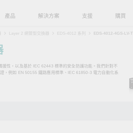
產品
解決方案
支援
購買
器
Layer 2 網管型交換器
EDS-4012 系列
EDS-4012-4GS-LV-T
路基礎設施
焦
援
式
們
工業網路邊緣連接設備
技術應用
維修與保固
實踐 Moxa 理念
器
路交換器
造
文件
介
串列設備伺服器
工業網路資安
產品維修服務/RMA
尋經銷商
聯繫 Moxa
路備援性，以及基於 IEC 62443 標準的安全防護功能。我們針對不
由器
輸
Qs
創新
串列轉接器
時效性網路 (TSN)
保固政策
創造永續價值
強化 OT 網路安全
 EN 50155 鐵路應用標準、IEC 61850-3 電力自動化系
P/橋接器/用戶端
源
告
驗與成功
協定閘道器
單對乙太網路 (SPE)
Moxa 致力實踐綠色產品政
閱讀更多網路安全專文以
策，確保產品和服務全面符合
專家對工業網路安全的見
閘道器/路由器
氣
證管理
續發展
USB 轉串列轉接器/USB 集線器
Ethernet-APL
國際和本土綠色產品規範。
實用建議，為 OT 系統打
堅實的防護力。
了解詳情
路媒體轉換器
舶
命週期管理政策
多埠串列擴充板
5G 專網
了解詳情
理軟體
通
值觀與行為準則
控制器和 I/O
OT 數據整合與應用
端存取
們
OPC UA 軟體
工業物聯網
oxa 產品需要協助嗎？
聯絡技術支援團隊