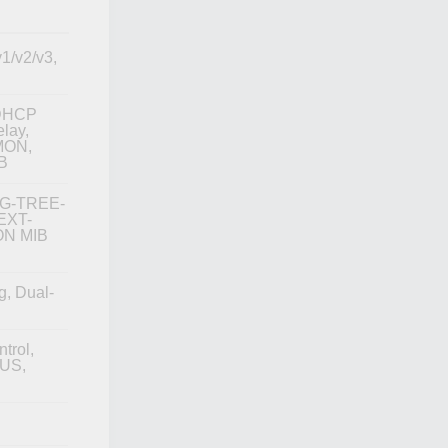
/v2/v3,
 DHCP
lay,
MON,
IB
NG-TREE-
EXT-
ON MIB
g, Dual-
trol,
IUS,