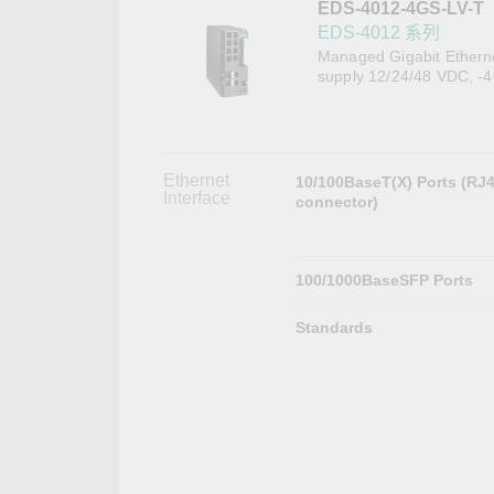
EDS-4012-4GS-LV-T
網路安
新聞與
EDS-4012 系列
Managed Gigabit Etherne
supply 12/24/48 VDC, -4
Ethernet
10/100BaseT(X) Ports (RJ
Interface
connector)
100/1000BaseSFP Ports
Standards