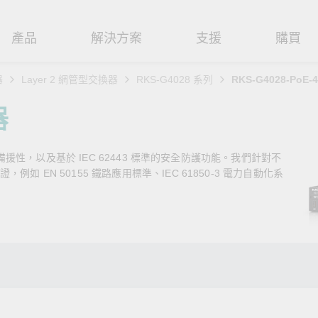
產品
解決方案
支援
購買
器
Layer 2 網管型交換器
RKS-G4028 系列
RKS-G4028-PoE-4
路基礎設施
焦
援
式
們
工業網路邊緣連接設備
技術應用
維修與保固
實踐 Moxa 理念
器
路交換器
造
文件
介
串列設備伺服器
工業網路資安
產品維修服務/RMA
尋經銷商
聯繫 Moxa
路備援性，以及基於 IEC 62443 標準的安全防護功能。我們針對不
由器
輸
Qs
創新
串列轉接器
時效性網路 (TSN)
保固政策
創造永續價值
強化 OT 網路安全
 EN 50155 鐵路應用標準、IEC 61850-3 電力自動化系
P/橋接器/用戶端
源
告
驗與成功
協定閘道器
單對乙太網路 (SPE)
Moxa 致力實踐綠色產品政
閱讀更多網路安全專文以
策，確保產品和服務全面符合
專家對工業網路安全的見
閘道器/路由器
氣
證管理
續發展
USB 轉串列轉接器/USB 集線器
Ethernet-APL
國際和本土綠色產品規範。
實用建議，為 OT 系統打
堅實的防護力。
了解詳情
路媒體轉換器
舶
命週期管理政策
多埠串列擴充板
5G 專網
了解詳情
理軟體
通
值觀與行為準則
控制器和 I/O
OT 數據整合與應用
端存取
們
OPC UA 軟體
工業物聯網
oxa 產品需要協助嗎？
聯絡技術支援團隊