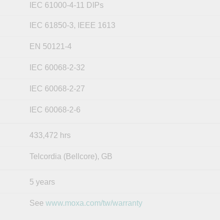
IEC 61000-4-11 DIPs
IEC 61850-3, IEEE 1613
EN 50121-4
IEC 60068-2-32
IEC 60068-2-27
IEC 60068-2-6
433,472 hrs
Telcordia (Bellcore), GB
5 years
See
www.moxa.com/tw/warranty