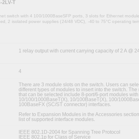
-2LV-T
全設備
活動
IP 攝影機和影像伺服器
t switch with 4 100/1000BaseSFP ports, 3 slots for Ethernet modul
ed, 2 isolated power supplies (24/48 VDC), -40 to 75°C operating te
1 relay output with current carrying capacity of 2 A @ 
4
There are 3 module slots on the switch. Users can sele
different types of modules to insert into the switch. Th
that can be selected include 8-port/6-port modules with
10/100/1000BaseT(X), 10/100BaseT(X), 100/1000Bas
100BaseFX (SC/ST connector) interfaces.
Refer to Expansion Modules in the Accessories section f
list of supported interface modules.
IEEE 802.1D-2004 for Spanning Tree Protocol
IEEE 802.1p for Class of Service