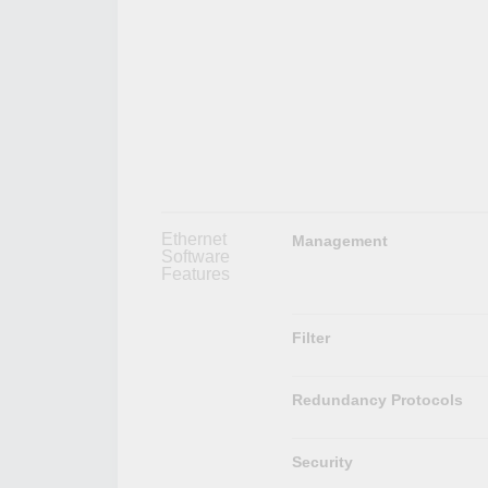
Ethernet
Management
Software
Features
Filter
Redundancy Protocols
Security