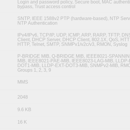
Login and password policy, Secure boot, MAC authenti
bypass, Trust access control
SNTP, IEEE 1588v2 PTP (hardware-based), NTP Serve
NTP Authentication
IPv4/IPv6, TCP/IP, UDP, ICMP, ARP, RARP, TFTP, DN
Client, DHCP Server, DHCP Client, 802.1X, QoS, HT
HTTP, Telnet, SMTP, SNMPv1/v2c/v3, RMON, Syslog
P-BRIDGE MIB, Q-BRIDGE MIB, IEEE8021-SPANNI
MIB, IEEE8021-PAE-MIB, IEEE8023-LAG-MIB, LLDP-
DOT1-MIB, LLDP-EXT-DOT3-MIB, SNMPv2-MIB, RM
Groups 1, 2, 3, 9
MMS
2048
9.6 KB
16 K