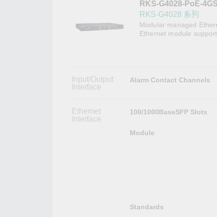
RKS-G4028-PoE-4GS
網路安
新聞與
RKS-G4028 系列
Modular managed Etherne
Ethernet module support
Input/Output
Alarm Contact Channels
Interface
Ethernet
100/1000BaseSFP Slots
Interface
Module
Standards