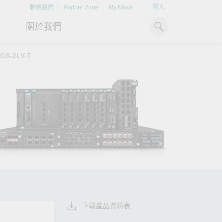
登入
聯絡我們
Partner Zone
My Moxa
關於我們
GS-2LV-T
工業電腦
熱門話題
資源下載
x86 電腦
文件資料庫
ARM 電腦
案例研究
Moxa 人才小聯盟系統
掌握綠能脈動
強化 OT 網路
平板電腦
技術專文資料庫
掌握
如同美國職棒聯盟的人才育
探索 BESS（電池儲能系統）
閱讀更多網路安全專
解與
成，我們發展 Moxa 人才小聯
如何引領能源轉型，打造更潔
專家對工業網路安全
IIoT 閘道器
影片庫
造更
盟系統，透過這樣培育人才的
淨、更永續的能源環境。
實用建議，為 OT 系
模式，帶領同仁從小聯盟升上
堅實的防護力。
了解詳情
系統軟體
大聯盟，躍上國際舞台。
了解詳情
了解詳情
下載產品資料表