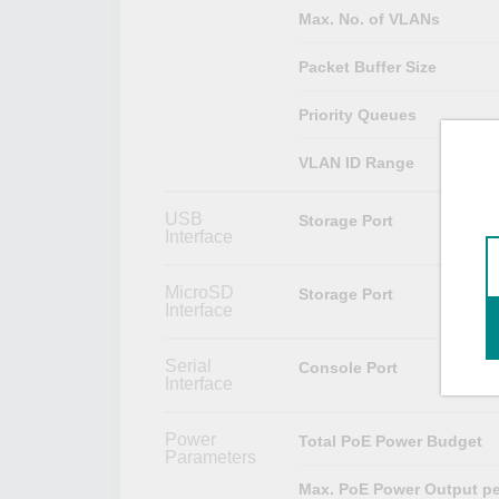
Max. No. of VLANs
Packet Buffer Size
Priority Queues
VLAN ID Range
USB
Storage Port
Interface
MicroSD
Storage Port
Interface
Serial
Console Port
Interface
Power
Total PoE Power Budget
Parameters
Max. PoE Power Output pe