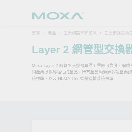
首頁
產品
工業網路基礎設施
乙太網路交換
工業網
產業聚
產品支
購買方
關於我
Layer 2 網管型交換
乙太網
智慧製
軟體與
公司簡
搜
Moxa Layer 2 網管型交換器具備工業級可靠度、網
安全路
軌道運
產品 FA
緣起與
同產業提供經強化的產品，所有產品均通過多項產業認證，例如
統標準，以及 NEMA TS2 智慧運輸系統標準。
無線 A
電力能
安全公
客戶經
行動通訊
石化油
軟體認
企業永
乙太網
海事船
產品生
政策
網路管
智慧交
核心價
安全遠
加入我
您的 M