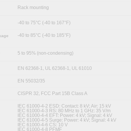
Rack mounting
-40 to 75°C (-40 to 167°F)
-40 to 85°C (-40 to 185°F)
kage
5 to 95% (non-condensing)
y
EN 62368-1, UL 62368-1, UL 61010
EN 55032/35
CISPR 32, FCC Part 15B Class A
IEC 61000-4-2 ESD: Contact: 8 kV; Air: 15 kV
IEC 61000-4-3 RS: 80 MHz to 1 GHz: 35 V/m
IEC 61000-4-4 EFT: Power: 4 kV; Signal: 4 kV
IEC 61000-4-5 Surge: Power: 4 kV; Signal: 4 kV
IEC 61000-4-6 CS: 10 V
IEC 61000-4-8 PFMF