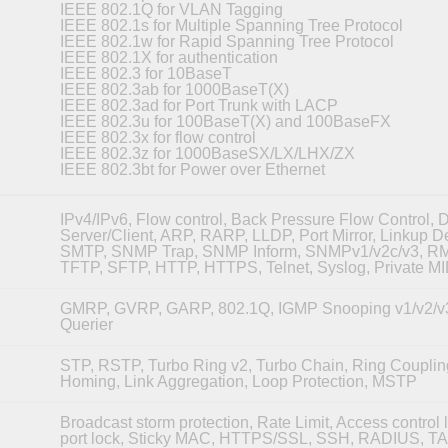
IEEE 802.1Q for VLAN Tagging
IEEE 802.1s for Multiple Spanning Tree Protocol
IEEE 802.1w for Rapid Spanning Tree Protocol
IEEE 802.1X for authentication
IEEE 802.3 for 10BaseT
IEEE 802.3ab for 1000BaseT(X)
IEEE 802.3ad for Port Trunk with LACP
IEEE 802.3u for 100BaseT(X) and 100BaseFX
IEEE 802.3x for flow control
IEEE 802.3z for 1000BaseSX/LX/LHX/ZX
IEEE 802.3bt for Power over Ethernet
IPv4/IPv6, Flow control, Back Pressure Flow Control,
Server/Client, ARP, RARP, LLDP, Port Mirror, Linkup De
SMTP, SNMP Trap, SNMP Inform, SNMPv1/v2c/v3, R
TFTP, SFTP, HTTP, HTTPS, Telnet, Syslog, Private M
GMRP, GVRP, GARP, 802.1Q, IGMP Snooping v1/v2/v
Querier
STP, RSTP, Turbo Ring v2, Turbo Chain, Ring Couplin
Homing, Link Aggregation, Loop Protection, MSTP
Broadcast storm protection, Rate Limit, Access control li
port lock, Sticky MAC, HTTPS/SSL, SSH, RADIUS, 