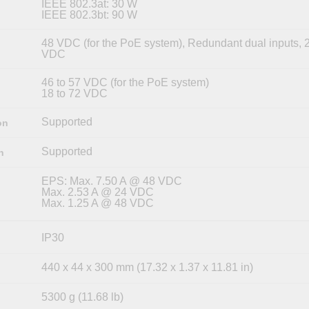
IEEE 802.3at: 30 W
IEEE 802.3bt: 90 W
48 VDC (for the PoE system), Redundant dual inputs, 
VDC
46 to 57 VDC (for the PoE system)
18 to 72 VDC
Supported
on
Supported
n
EPS: Max. 7.50 A @ 48 VDC
Max. 2.53 A @ 24 VDC
Max. 1.25 A @ 48 VDC
IP30
440 x 44 x 300 mm (17.32 x 1.37 x 11.81 in)
5300 g (11.68 lb)