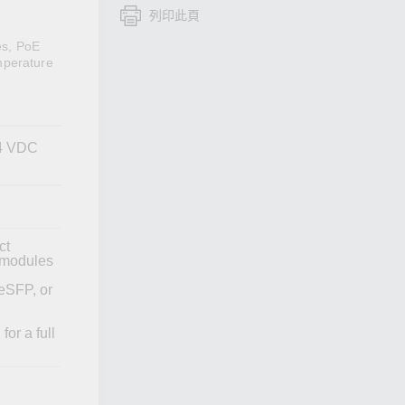
列印此頁
查看所有產品
es, PoE
mperature
24 VDC
ct
e modules
eSFP, or
or a full