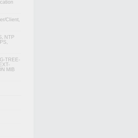
cation
r/Client,
S, NTP
TPS,
NG-TREE-
EXT-
ON MIB