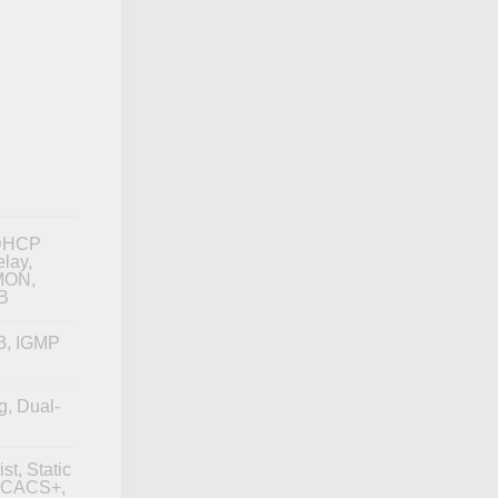
 DHCP
lay,
MON,
IB
3, IGMP
g, Dual-
st, Static
TACACS+,