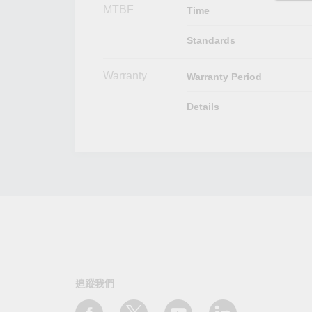
MTBF
Time
Standards
Warranty
Warranty Period
Details
追蹤我們