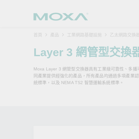
首頁
產品
工業網路基礎設施
乙太網路交換
工業網
產業聚
產品支
購買方
關於我
Layer 3 網管型交換
乙太網
智慧製
軟體與
公司簡
搜
Moxa Layer 3 網管型交換器具有工業級可靠性、多
安全路
軌道運
產品 FA
緣起與
同產業提供經強化的產品，所有產品均通過多項產業認證，例如
統標準，以及 NEMA TS2 智慧運輸系統標準。
無線 A
電力能
安全公
客戶經
行動通訊
石化油
軟體認
企業永
乙太網
海事船
產品生
政策
網路管
智慧交
核心價
安全遠
加入我
您的 M