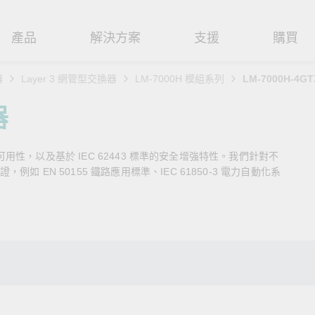
產品
解決方案
支援
購買
器
Layer 3 網管型交換器
LM-7000H 模組系列
LM-7000H-4GT
路基礎設施
焦
援
式
們
工業網路邊緣連接設備
技術應用
維修與保固
實踐 Moxa 理念
器
路交換器
造
文件
介
串列設備伺服器
工業網路資安
產品維修服務/RMA
尋經銷商
聯繫 Moxa
播可用性，以及基於 IEC 62443 標準的安全增強特性。我們針對不
由器
輸
Qs
創新
串列轉接器
時效性網路 (TSN)
保固政策
創造永續價值
強化 OT 網路安全
 EN 50155 鐵路應用標準、IEC 61850-3 電力自動化系
P/橋接器/用戶端
源
告
驗與成功
協定閘道器
單對乙太網路 (SPE)
Moxa 致力實踐綠色產品政
閱讀更多網路安全專文以
策，確保產品和服務全面符合
專家對工業網路安全的見
閘道器/路由器
氣
證管理
續發展
USB 轉串列轉接器/USB 集線器
Ethernet-APL
國際和本土綠色產品規範。
實用建議，為 OT 系統打
堅實的防護力。
了解詳情
路媒體轉換器
舶
命週期管理政策
多埠串列擴充板
5G 專網
了解詳情
理軟體
通
值觀與行為準則
控制器和 I/O
OT 數據整合與應用
端存取
們
OPC UA 軟體
工業物聯網
oxa 產品需要協助嗎？
聯絡技術支援團隊