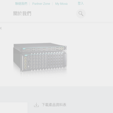
登入
聯絡我們
Partner Zone
My Moxa
關於我們
X
工業電腦
熱門話題
資源下載
x86 電腦
文件資料庫
ARM 電腦
案例研究
Moxa 人才小聯盟系統
掌握綠能脈動
強化 OT 網路
平板電腦
技術專文資料庫
掌握
如同美國職棒聯盟的人才育
探索 BESS（電池儲能系統）
閱讀更多網路安全專
解與
成，我們發展 Moxa 人才小聯
如何引領能源轉型，打造更潔
專家對工業網路安全
IIoT 閘道器
影片庫
造更
盟系統，透過這樣培育人才的
淨、更永續的能源環境。
實用建議，為 OT 系
模式，帶領同仁從小聯盟升上
堅實的防護力。
了解詳情
系統軟體
大聯盟，躍上國際舞台。
了解詳情
了解詳情
下載產品資料表