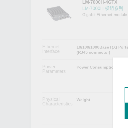
LM-7000H-4GTX
網路安
新聞與
LM-7000H 模組系列
Gigabit Ethernet module
Ethernet
10/100/1000BaseT(X) Port
Interface
(RJ45 connector)
Power
Power Consumption
Parameters
Physical
Weight
Characteristics