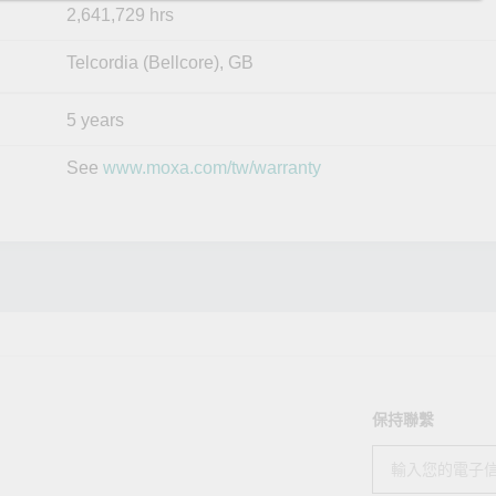
2,641,729 hrs
Telcordia (Bellcore), GB
5 years
See
www.moxa.com/tw/warranty
保持聯繫