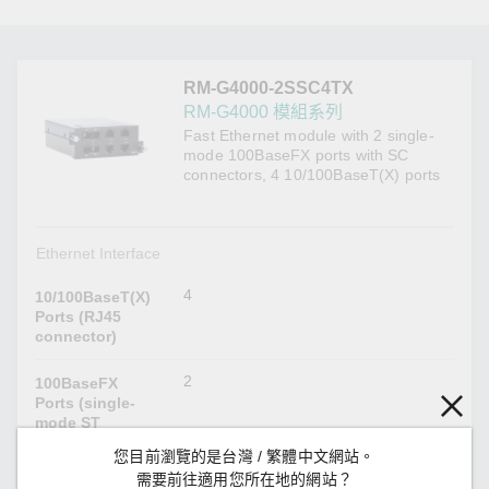
RM-G4000-2SSC4TX
RM-G4000 模組系列
Fast Ethernet module with 2 single-
mode 100BaseFX ports with SC
connectors, 4 10/100BaseT(X) ports
Ethernet Interface
4
10/100BaseT(X)
Ports (RJ45
connector)
2
100BaseFX
Ports (single-
mode ST
connector)
您目前瀏覽的是台灣 / 繁體中文網站。
需要前往適用您所在地的網站？
Optical Fiber