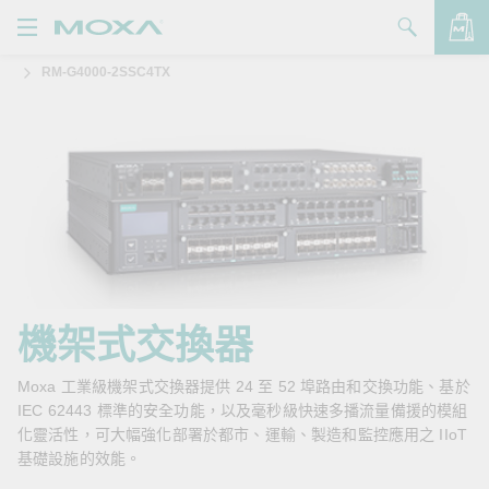
RM-G4000-2SSC4TX
產品
解決方案
查看詢價明細
支援
購買
關於我們
聯絡我們
機架式交換器
Partner Zone
Moxa 工業級機架式交換器提供 24 至 52 埠路由和交換功能、基於
IEC 62443 標準的安全功能，以及毫秒級快速多播流量備援的模組
My Moxa
化靈活性，可大幅強化部署於都市、運輸、製造和監控應用之 IIoT
基礎設施的效能。