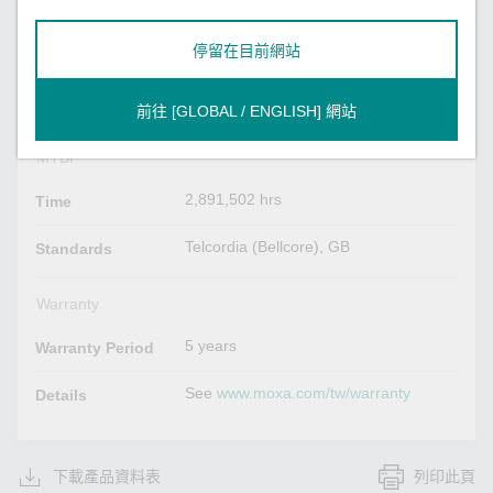
Read more
停留在目前網站
Physical Characteristics
400 g (0.88 lb)
Weight
前往 [GLOBAL / ENGLISH] 網站
MTBF
2,891,502 hrs
Time
Telcordia (Bellcore), GB
Standards
Warranty
5 years
Warranty Period
See
www.moxa.com/tw/warranty
Details
下載產品資料表
列印此頁