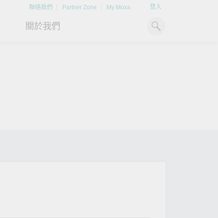
登入
聯絡我們
Partner Zone
My Moxa
關於我們
工業電腦
熱門話題
資源下載
x86 電腦
文件資料庫
ARM 電腦
案例研究
Moxa 人才小聯盟系統
強化 OT 網路安全
掌握綠能脈動
平板電腦
技術專文資料庫
統）
如同美國職棒聯盟的人才育
閱讀更多網路安全專文以掌握
探索 BESS（電池儲
更潔
成，我們發展 Moxa 人才小聯
專家對工業網路安全的見解與
如何引領能源轉型，
IIoT 閘道器
影片庫
盟系統，透過這樣培育人才的
實用建議，為 OT 系統打造更
淨、更永續的能源環
模式，帶領同仁從小聯盟升上
堅實的防護力。
了解詳情
系統軟體
大聯盟，躍上國際舞台。
了解詳情
了解詳情