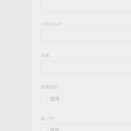
網路安
新聞與
公司 Email*
手機
產業類別*
縣／市*