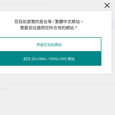
您目前瀏覽的是台灣 / 繁體中文網站。
需要前往適用您所在地的網站？
停留在目前網站
前往 [GLOBAL / ENGLISH] 網站