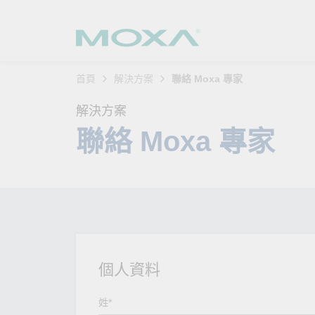
首頁
解決方案
聯絡 Moxa 專家
工業網
產業聚
產品支
購買方
關於我
解決方案
聯絡 Moxa 專家
乙太網
智慧製
軟體與
公司簡
搜
安全路
軌道運
產品 FA
緣起與
無線 A
電力能
安全公
客戶經
行動通訊
石化油
軟體認
企業永
乙太網
海事船
產品生
政策
個人資料
網路管
智慧交
核心價
姓*
安全遠
加入我
您的 M