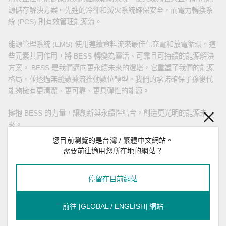
源儲存解決方案。先進的冷卻和滅火系統確保安全，而電力轉換系
統 (PCS) 則有效管理能源流。
能源管理系統 (EMS) 使用連續資料流來最佳化充電和放電循環。這
些元素共同作用，將 BESS 轉變為靈活、可靠且可持續的能源解決
方案。 BESS 是我們邁向更永續未來的燈塔，它重塑了我們的能源
格局，並透過無縫數據流推動數位轉型。我們的承諾確保子孫後代
能夠擁有更清潔、更可靠、更具彈性的能源。
擁抱 BESS 的力量，讓創新與永續性結合，創造更光明的能源未
來。
您目前瀏覽的是台灣 / 繁體中文網站。
了解更多 Moxa BESS 的解決方案
需要前往適用您所在地的網站？
停留在目前網站
前往 [GLOBAL / ENGLISH] 網站
標籤
產品介紹
電力能源