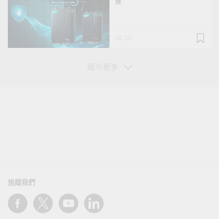
選
06:29
展示更多
您的資訊
姓*
追蹤我們
名*