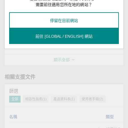
C23 Master Series
需要前往適用您所在地的網站？
(Cardreader)
4.3 MB
停留在目前網站
Driver for MC-4510-
驅動程式
SHA-512
v1
C23 Master Series (INF
前往 [GLOBAL / ENGLISH] 網站
update)
2.5 MB
顯示全部
相關支援文件
篩選
全部
相容性指南(1)
產品資料表(1)
使用者手冊(2)
名稱
類型