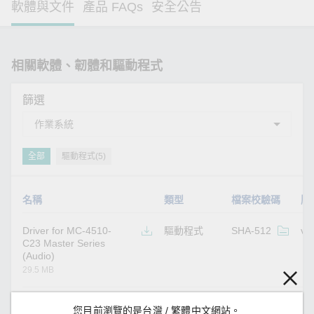
軟體與文件
產品 FAQs
安全公告
相關軟體、韌體和驅動程式
篩選
全部
驅動程式(5)
名稱
類型
檔案校驗碼
版
Driver for MC-4510-
驅動程式
SHA-512
v1
C23 Master Series
(Audio)
29.5 MB
Driver for MC-4510-
驅動程式
SHA-512
v1
您目前瀏覽的是台灣 / 繁體中文網站。